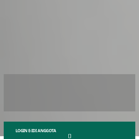
IDI Boyolali Lakukan Aksi Solidaritas
Bantu Peternak Susu dan Santri
2
1
N
o
v
e
m
b
e
r
2
0
2
4
LOGIN E-IDI ANGGOTA