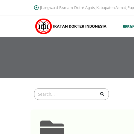
JL.zegward, Bismam, Distrik Agats, Kabupaten Asmat, Pa
BERA