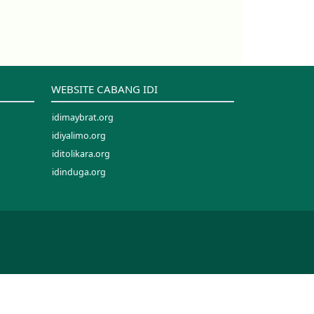
WEBSITE CABANG IDI
idimaybrat.org
idiyalimo.org
iditolikara.org
idinduga.org
idimappi.org
idipalopo.org
idisinjai.org
idisorong.org