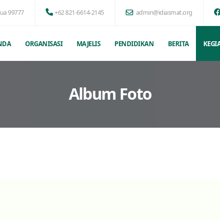
pua 99777
+62 821-6614-2145
admin@idiasmat.org
NDA
ORGANISASI
MAJELIS
PENDIDIKAN
BERITA
KEGI
Album Foto