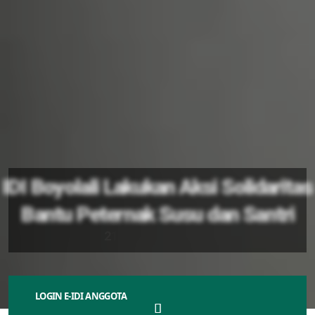
IDI Boyolali Lakukan Aksi Solidaritas
Bantu Peternak Susu dan Santri
2
1
N
o
v
e
m
b
e
r
2
0
2
4
LOGIN E-IDI ANGGOTA