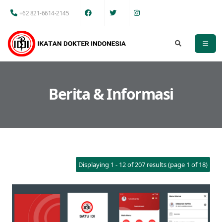
+62 821-6614-2145
Berita & Informasi
Displaying 1 - 12 of 207 results (page 1 of 18)