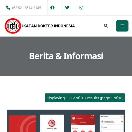
+62 821-6614-2145
Berita & Informasi
Displaying 1 - 12 of 207 results (page 1 of 18)