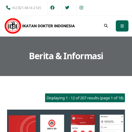
+62 821-6614-2145
Berita & Informasi
Displaying 1 - 12 of 207 results (page 1 of 18)