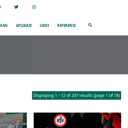
ATAN
APLIKASI
UKDI
REFERENSI
Displaying 1 - 12 of 207 results (page 1 of 18)