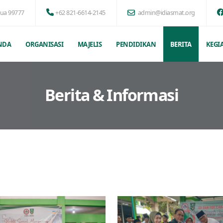
pua 99777
+62 821-6614-2145
admin@idiasmat.org
NDA
ORGANISASI
MAJELIS
PENDIDIKAN
BERITA
KEGI
Berita & Informasi