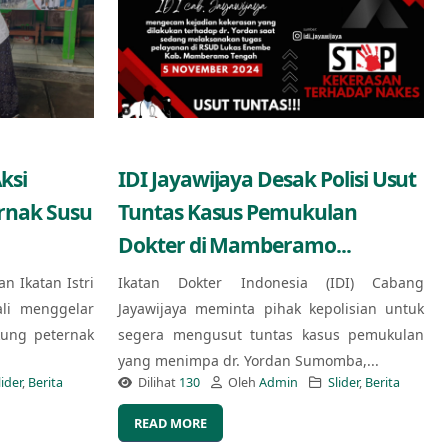
ksi
IDI Jayawijaya Desak Polisi Usut
ernak Susu
Tuntas Kasus Pemukulan
Dokter di Mamberamo...
an Ikatan Istri
Ikatan Dokter Indonesia (IDI) Cabang
ali menggelar
Jayawijaya meminta pihak kepolisian untuk
kung peternak
segera mengusut tuntas kasus pemukulan
yang menimpa dr. Yordan Sumomba,...
lider
,
Berita
Dilihat
130
Oleh
Admin
Slider
,
Berita
READ MORE