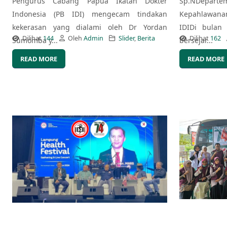
Pengurus Cabang Papua Ikatan Dokter
Sp.NDepart
Indonesia (PB IDI) mengecam tindakan
Kepahlawana
kekerasan yang dialami oleh Dr Yordan
IDIDi bulan
Dilihat
144
Oleh
Admin
Slider
,
Berita
Dilihat
162
Sumomba y...
bersejar...
READ MORE
READ MORE