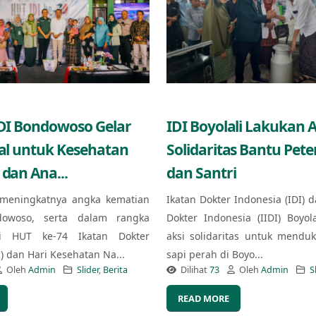
IDI Bondowoso Gelar
IDI Boyolali Lakukan A
ial untuk Kesehatan
Solidaritas Bantu Pet
 dan Ana...
dan Santri
meningkatnya angka kematian
Ikatan Dokter Indonesia (IDI) d
owoso, serta dalam rangka
Dokter Indonesia (IIDI) Boyol
i HUT ke-74 Ikatan Dokter
aksi solidaritas untuk mendu
I) dan Hari Kesehatan Na...
sapi perah di Boyo...
Oleh
Admin
Slider
,
Berita
Dilihat
73
Oleh
Admin
S
READ MORE