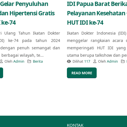
 Gelar Penyuluhan
IDI Papua Barat Berik
dan Hipertensi Gratis
Pelayanan Kesehatan G
 ke-74
HUT IDI ke-74
ri Ulang Tahun Ikatan Dokter
Ikatan Dokter Indonesia (IDI
IDI) ke-74 pada tahun 2024
menggelar rangkaian acara 
 dengan penuh semangat dan
memperingati HUT IDI yang 
berbagai wilayah, te...
utama berupa talkshow dan pe
Oleh
Admin
Berita
Dilihat
117
Oleh
Admin
READ MORE
KONTAK