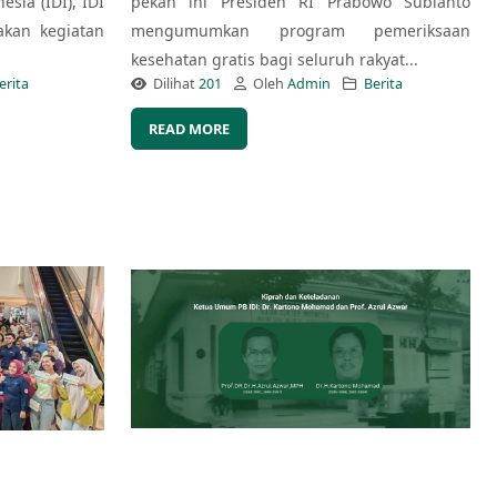
esia (IDI), IDI
pekan ini Presiden RI Prabowo Subianto
kan kegiatan
mengumumkan program pemeriksaan
kesehatan gratis bagi seluruh rakyat...
erita
Dilihat
201
Oleh
Admin
Berita
READ MORE