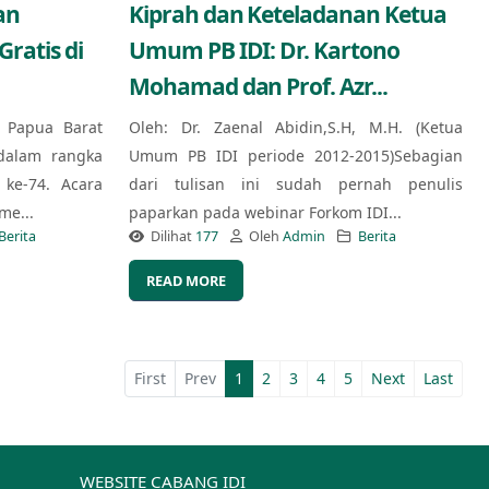
an
Kiprah dan Keteladanan Ketua
ratis di
Umum PB IDI: Dr. Kartono
Mohamad dan Prof. Azr...
) Papua Barat
Oleh: Dr. Zaenal Abidin,S.H, M.H. (Ketua
dalam rangka
Umum PB IDI periode 2012-2015)Sebagian
ke-74. Acara
dari tulisan ini sudah pernah penulis
me...
paparkan pada webinar Forkom IDI...
Berita
Dilihat
177
Oleh
Admin
Berita
READ MORE
First
Prev
1
2
3
4
5
Next
Last
WEBSITE CABANG IDI