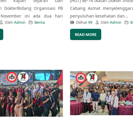
emen Kajian Sejarah Dan
(HUT) ke-74 Ikatan Dokter Indon
n DokterBidang Organisasi PB
Cabang Asmat menyelenggara
 November ini ada dua hari
penyuluhan kesehatan dan...
Oleh
Admin
Berita
Dilihat
99
Oleh
Admin
B
READ MORE