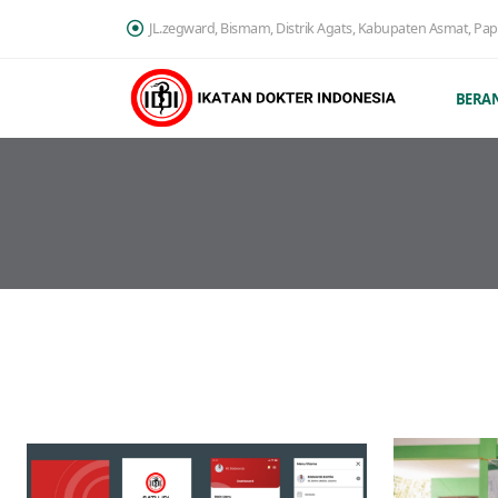
JL.zegward, Bismam, Distrik Agats, Kabupaten Asmat, Pa
BERA