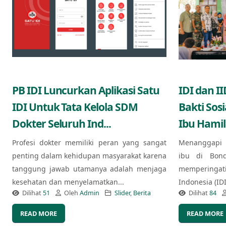
PB IDI Luncurkan Aplikasi Satu
IDI dan I
IDI Untuk Tata Kelola SDM
Bakti Sos
Dokter Seluruh Ind...
Ibu Hamil
Profesi dokter memiliki peran yang sangat
Menanggapi 
penting dalam kehidupan masyarakat karena
ibu di Bond
tanggung jawab utamanya adalah menjaga
memperingat
kesehatan dan menyelamatkan...
Indonesia (ID
Dilihat
51
Oleh
Admin
Slider
,
Berita
Dilihat
84
READ MORE
READ MORE