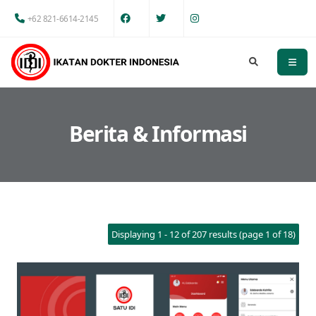
+62 821-6614-2145
Berita & Informasi
Displaying 1 - 12 of 207 results (page 1 of 18)