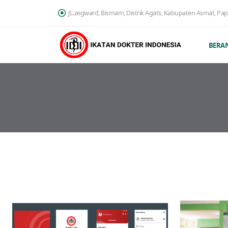
JL.zegward, Bismam, Distrik Agats, Kabupaten Asmat, Pa
BERA