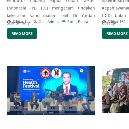
Pengurus Cabang Papua Ikatan Dokter
Sp.NDepart
Indonesia (PB IDI) mengecam tindakan
Kepahlawana
kekerasan yang dialami oleh Dr Yordan
IDIDi bulan
Dilihat
144
Oleh
Admin
Slider
,
Berita
Dilihat
162
Sumomba y...
bersejar...
READ MORE
READ MORE