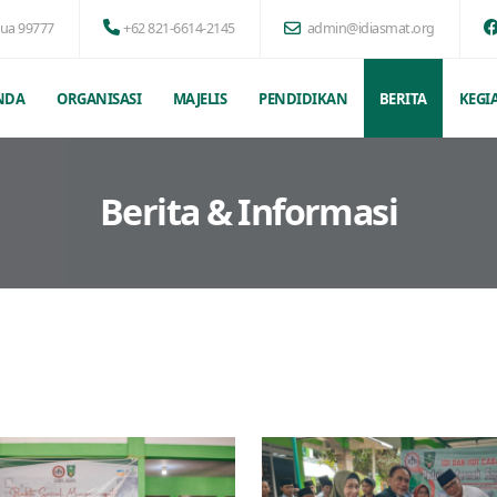
pua 99777
+62 821-6614-2145
admin@idiasmat.org
NDA
ORGANISASI
MAJELIS
PENDIDIKAN
BERITA
KEGI
Berita & Informasi