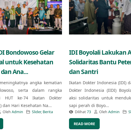
IDI Bondowoso Gelar
IDI Boyolali Lakukan A
ial untuk Kesehatan
Solidaritas Bantu Pet
 dan Ana...
dan Santri
meningkatnya angka kematian
Ikatan Dokter Indonesia (IDI) d
owoso, serta dalam rangka
Dokter Indonesia (IIDI) Boyol
i HUT ke-74 Ikatan Dokter
aksi solidaritas untuk mendu
I) dan Hari Kesehatan Na...
sapi perah di Boyo...
Oleh
Admin
Slider
,
Berita
Dilihat
73
Oleh
Admin
S
READ MORE