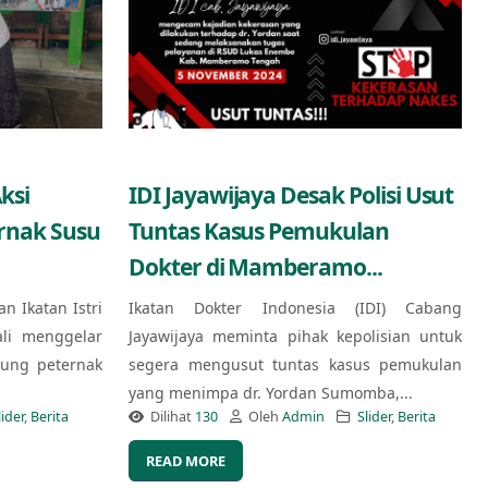
ksi
IDI Jayawijaya Desak Polisi Usut
ernak Susu
Tuntas Kasus Pemukulan
Dokter di Mamberamo...
an Ikatan Istri
Ikatan Dokter Indonesia (IDI) Cabang
ali menggelar
Jayawijaya meminta pihak kepolisian untuk
kung peternak
segera mengusut tuntas kasus pemukulan
yang menimpa dr. Yordan Sumomba,...
lider
,
Berita
Dilihat
130
Oleh
Admin
Slider
,
Berita
READ MORE