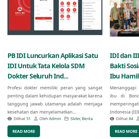
PB IDI Luncurkan Aplikasi Satu
IDI dan I
IDI Untuk Tata Kelola SDM
Bakti Sos
Dokter Seluruh Ind...
Ibu Hamil
Profesi dokter memiliki peran yang sangat
Menanggapi 
penting dalam kehidupan masyarakat karena
ibu di Bond
tanggung jawab utamanya adalah menjaga
memperingat
kesehatan dan menyelamatkan...
Indonesia (ID
Dilihat
51
Oleh
Admin
Slider
,
Berita
Dilihat
84
READ MORE
READ MORE