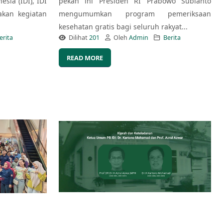
esia (IDI), IDI
pekan ini Presiden RI Prabowo Subianto
kan kegiatan
mengumumkan program pemeriksaan
kesehatan gratis bagi seluruh rakyat...
erita
Dilihat
201
Oleh
Admin
Berita
READ MORE