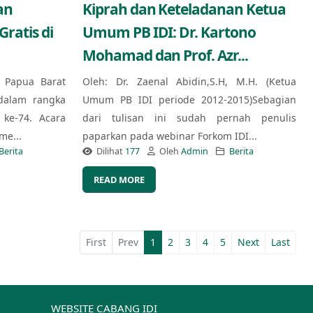
an
Kiprah dan Keteladanan Ketua
ratis di
Umum PB IDI: Dr. Kartono
Mohamad dan Prof. Azr...
) Papua Barat
Oleh: Dr. Zaenal Abidin,S.H, M.H. (Ketua
dalam rangka
Umum PB IDI periode 2012-2015)Sebagian
ke-74. Acara
dari tulisan ini sudah pernah penulis
me...
paparkan pada webinar Forkom IDI...
Berita
Dilihat
177
Oleh
Admin
Berita
READ MORE
First
Prev
1
2
3
4
5
Next
Last
WEBSITE CABANG IDI