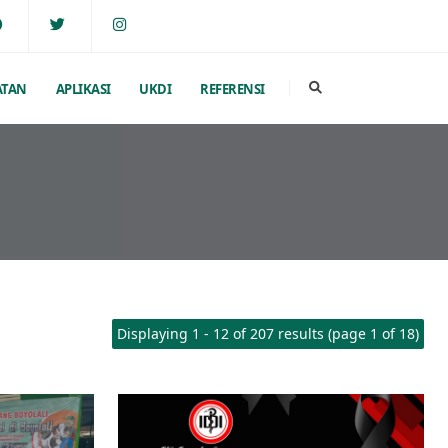
ATAN
APLIKASI
UKDI
REFERENSI
Displaying 1 - 12 of 207 results (page 1 of 18)