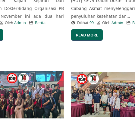
emen Kajian Sejarah Dan
(HUT) ke-74 Ikatan Dokter Indon
n DokterBidang Organisasi PB
Cabang Asmat menyelenggara
 November ini ada dua hari
penyuluhan kesehatan dan...
Oleh
Admin
Berita
Dilihat
99
Oleh
Admin
B
READ MORE