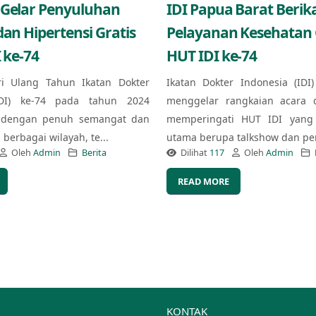
 Gelar Penyuluhan
IDI Papua Barat Berik
dan Hipertensi Gratis
Pelayanan Kesehatan G
 ke-74
HUT IDI ke-74
ri Ulang Tahun Ikatan Dokter
Ikatan Dokter Indonesia (IDI
IDI) ke-74 pada tahun 2024
menggelar rangkaian acara 
 dengan penuh semangat dan
memperingati HUT IDI yang 
berbagai wilayah, te...
utama berupa talkshow dan pe
Oleh
Admin
Berita
Dilihat
117
Oleh
Admin
READ MORE
KONTAK