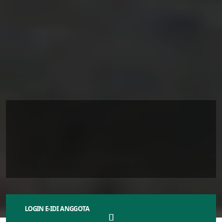
IDI Boyolali Lakukan Aksi Solidaritas
Bantu Peternak Susu dan Santri
2
1
N
o
v
e
m
b
e
r
2
0
2
4
LOGIN E-IDI ANGGOTA