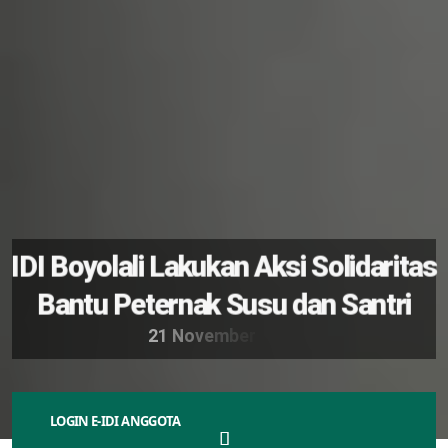
IDI Boyolali Lakukan Aksi Solidaritas
Bantu Peternak Susu dan Santri
2
1
N
o
v
e
m
b
e
r
2
0
2
4
LOGIN E-IDI ANGGOTA